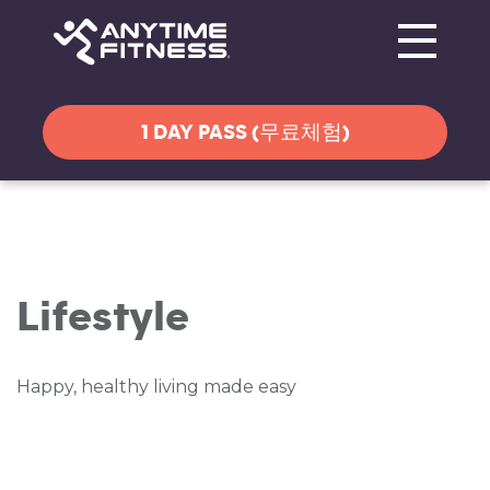
Toggle navi
탐색 건너뛰기
1 DAY PASS (무료체험)
Lifestyle
Happy, healthy living made easy