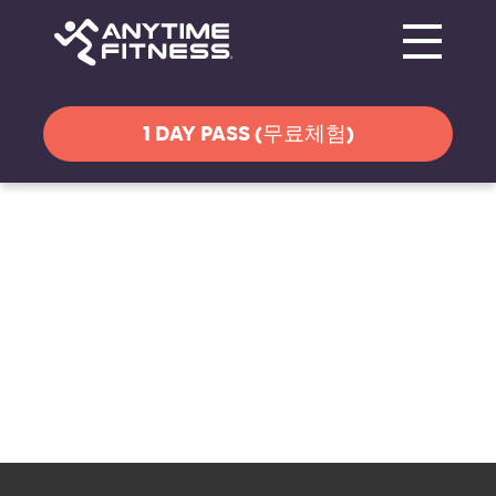
Toggle navi
탐색 건너뛰기
1 DAY PASS (무료체험)