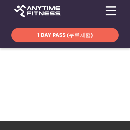
Toggle navi
탐색 건너뛰기
1 DAY PASS (무료체험)