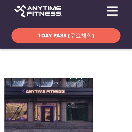
Toggle navi
탐색 건너뛰기
1 DAY PASS (무료체험)