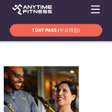
Toggle navi
탐색 건너뛰기
1 DAY PASS (무료체험)